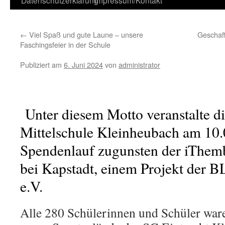
Datenschutzerklärung
Impressum/Kontakt
Inhalt
←
Viel Spaß und gute Laune – unsere
Geschaff
Faschingsfeier in der Schule
Publiziert am
6. Juni 2024
von
administrator
Unter diesem Motto veranstalte d
Mittelschule Kleinheubach am 10.
Spendenlauf zugunsten der iThem
bei Kapstadt, einem Projekt der 
e.V.
Alle 280 Schülerinnen und Schüler waren