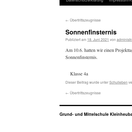
Inhalt
←
Übertrittszeugnisse
Sonnenfinsternis
Publiziert am
18. Juni 2021
von
administr
Am 10.6. hatten wir einen Projektt
Sonnenfinsternis.
Klasse 4a
Dieser Beitrag wurde unter
Schulleben
ve
←
Übertrittszeugnisse
Grund- und Mittelschule Kleinheu