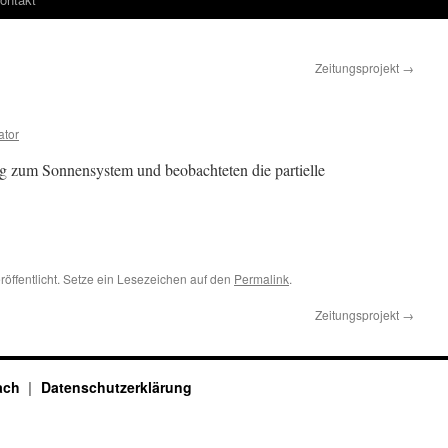
Zeitungsprojekt
→
ator
ag zum Sonnensystem und beobachteten die partielle
röffentlicht. Setze ein Lesezeichen auf den
Permalink
.
Zeitungsprojekt
→
bach
Datenschutzerklärung