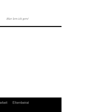
Hier lern ich gern!
rbeit
Elternbeirat