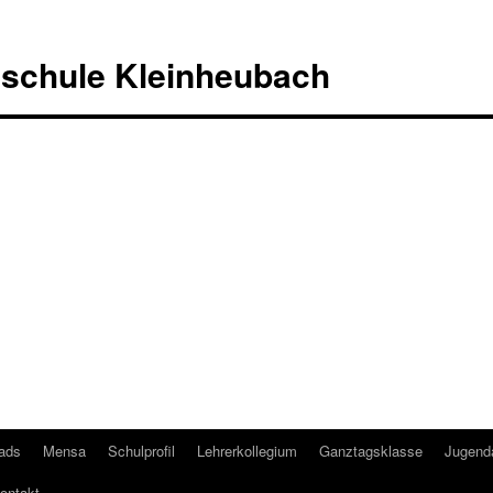
lschule Kleinheubach
ads
Mensa
Schulprofil
Lehrerkollegium
Ganztagsklasse
Jugenda
ontakt