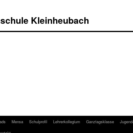
lschule Kleinheubach
ads
Mensa
Schulprofil
Lehrerkollegium
Ganztagsklasse
Jugenda
ontakt