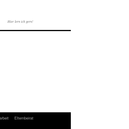
Hier lern ich gern!
rbeit
Elternbeirat